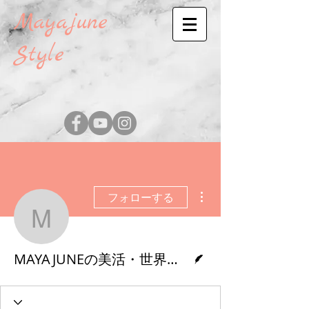
Mayajune
Style
その他
フォローする
MAYAJUNEの美活・
脚本
MAYAJUNEの美活・世界の旅★バリ島編パート２