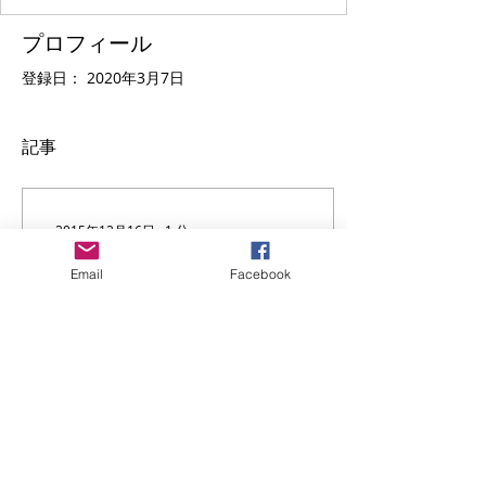
プロフィール
登録日： 2020年3月7日
記事
2015年12月16日
∙
1
分
mayajune b-world tour bali part-2
Email
Facebook
MAYAJUNEの美活・世界の
旅バリ島編パート２です。
ウブドのラグジュアリーヴ
ィラ、Viceroy Baliに滞
在。ウブドの魅力をたっぷ
りご紹介しています。 高級
スパ・グルメ・観光スポッ
トなど、オトナ女子旅がテ
ーマのMAYAJUNEの美活・
3
0