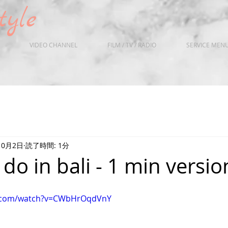
ne Style
VIDEO CHANNEL
FILM / TV / RADIO
SERVICE MEN
10月2日
読了時間: 1分
 do in bali - 1 min versio
e.com/watch?v=CWbHrOqdVnY