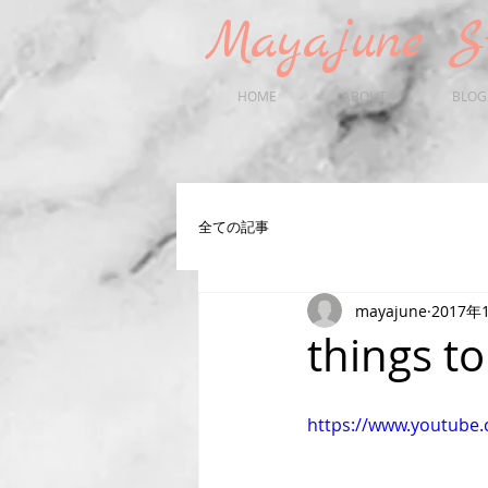
Mayaju
HOME
ABOUT
BLOG
全ての記事
mayajune
2017年
things to
https://www.youtub