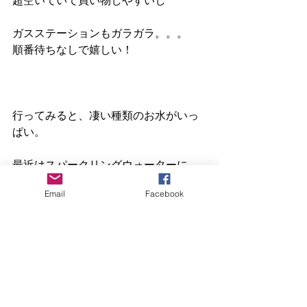
ガスステーションもガラガラ。。。
順番待ちなしで嬉しい！
行ってみると、凄い種類のお水がいっ
ぱい。
最近はスパークリングウォーターに
Email
Facebook
色々なフレーバーがあるのがトレンド
みたい。
ボトルデザインもお洒落！
持っているだけで、ハリウッドセレブ
な気分になれそうだわぁ。