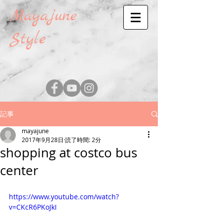
Mayajune
Style
記事
mayajune
2017年9月28日
読了時間: 2分
shopping at costco bus
center
https://www.youtube.com/watch?
v=CKcR6PKoJkI