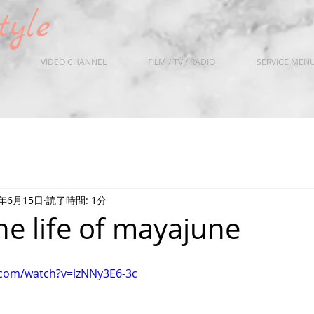
ne Style
VIDEO CHANNEL
FILM / TV / RADIO
SERVICE MEN
6年6月15日
読了時間: 1分
he life of mayajune
.com/watch?v=lzNNy3E6-3c