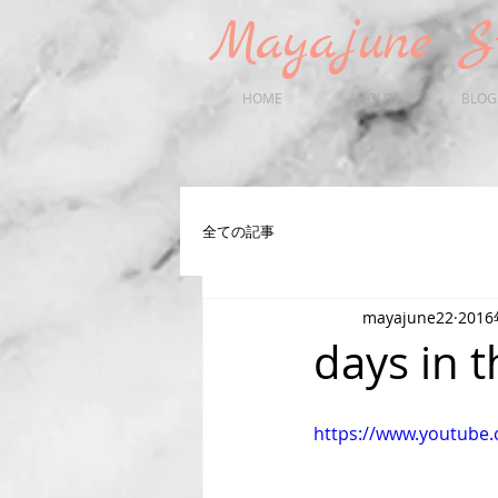
Mayaju
HOME
ABOUT
BLOG
全ての記事
mayajune22
201
days in t
https://www.youtube