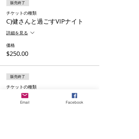
販売終了
チケットの種類
C)健さんと過ごすVIPナイト
詳細を見る
価格
$250.00
販売終了
チケットの種類
A)とB)セミナーとお食事懇親会
参加費のみ
Email
Facebook
詳細を見る
価格
$120.00