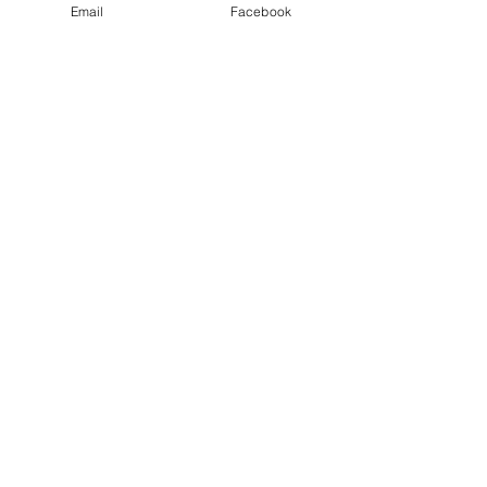
Email
Facebook
MAYAJUNEのセレクションによるアメリカ
をはじめとする世界スパツアーを開催してい
ます。身体も心も癒され極上の時を過ごして
ください。